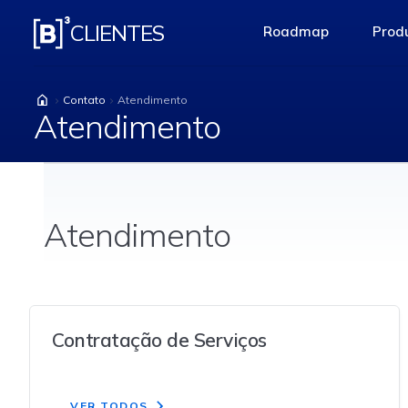
Atendimento
CLIENTES
Roadmap
Produ
access-the-pag
Contato
Atendimento
Atendimento
Atendimento
Contratação de Serviços
VER TODOS