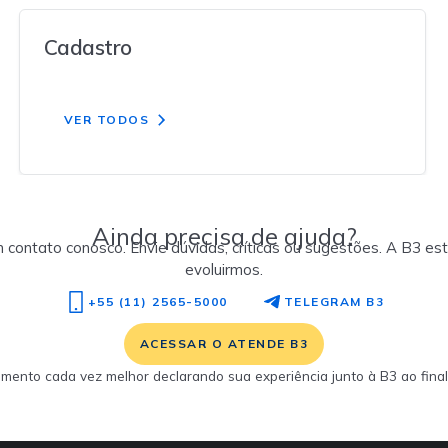
Cadastro
VER TODOS
Ainda precisa de ajuda?
contato conosco. Envie dúvidas, críticas ou sugestões. A B3 est
evoluirmos.
+55 (11) 2565-5000
TELEGRAM B3
ACESSAR O ATENDE B3
imento cada vez melhor declarando sua experiência junto à B3 ao fina