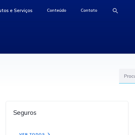
tos e Serviços
Conteúdo
Contato
e
access-the-page
access-the-page
access-the-page
Seguros
VER TODOS