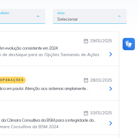
oduto
Ano
Selecionar
29/01/2025
êm evolução consistente em 2024
oi de destaque para as Opções Semanais de Ações
28/01/2025
 OPERAÇÕES
tica em pauta: Atenção aos sistemas amplamente
10/01/2025
 da Câmara Consultiva da BSM para a integridade do
s
mara Consultiva da BSM 2024