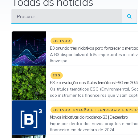
Todas as notícias
LISTADO
B3 anuncia três Iniciativas para fortalecer o merc
A B3 disponibilizará três importantes iniciat
Ibovespa
ESG
B3 e a evolução dos títulos temáticos ESG em 202
Os títulos temáticos ESG (Environmental, So
são instrumentos financeiros que visam capt
projetos e empresas que promovem práticas 
responsáveis.
LISTADO, BALCÃO E TECNOLOGIA E OPER
Novas iniciativas do roadmap B3 | Dezembro
Fique por dentro dos novos projetos e melho
financeiro em dezembro de 2024