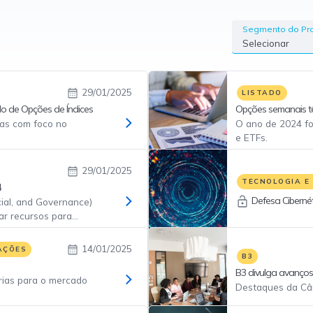
Segmento do Pr
Selecionar
29/01/2025
LISTADO
ado de Opções de Índices
Opções semanais t
ivas com foco no
O ano de 2024 f
e ETFs.
29/01/2025
TECNOLOGIA E
4
Defesa Ciberné
cial, and Governance)
ar recursos para
utilizados
sustentáveis e
14/01/2025
AÇÕES
B3
B3 divulga avanços
rias para o mercado
mercado de capitai
Destaques da Câ