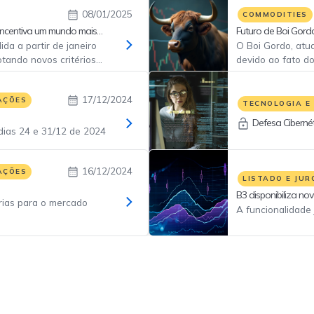
08/01/2025
COMMODITIES
incentiva um mundo mais
Futuro de Boi Gordo
da a partir de janeiro
O Boi Gordo, atu
tando novos critérios
devido ao fato do
oletados via ESG
bovina do mundo 
ce Brasil Amplo (IBrA
17/12/2024
cima da média do setor.
AÇÕES
TECNOLOGIA E
vés de ETFs como o
Defesa Cibernét
dias 24 e 31/12 de 2024
ataques avançado
16/12/2024
AÇÕES
LISTADO E JUR
B3 disponibiliza no
rias para o mercado
Estruturadas
A funcionalidade