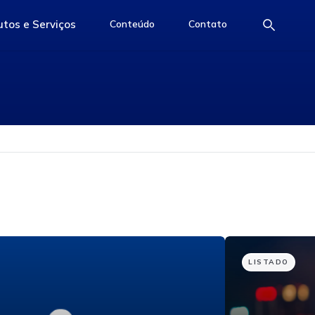
tos e Serviços
Conteúdo
Contato
e
access-the-page
access-the-page
access-the-page
LISTADO