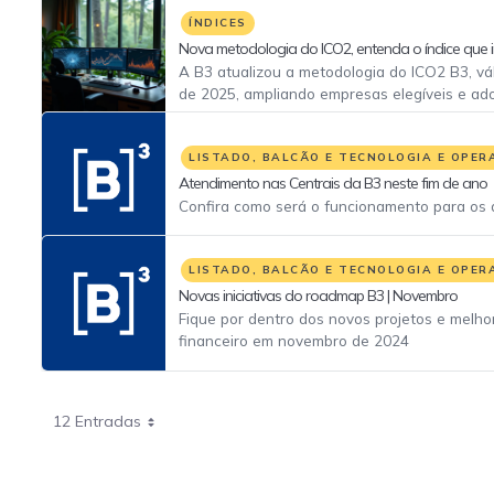
ÍNDICES
Nova metodologia do ICO2, entenda o índice que 
sustentável
A B3 atualizou a metodologia do ICO2 B3, váli
de 2025, ampliando empresas elegíveis e ado
de gestão de emissões de GEE. Com dados c
Workspace, as empresas devem estar no Índi
B3) e ter um Score de Gestão de Emissões a
LISTADO, BALCÃO E TECNOLOGIA E OPER
Investidores podem acessar o ICO2 B3 atra
Atendimento nas Centrais da B3 neste fim de ano
iShares ECOO11.
Confira como será o funcionamento para os 
LISTADO, BALCÃO E TECNOLOGIA E OPER
Novas iniciativas do roadmap B3 | Novembro
Fique por dentro dos novos projetos e melho
financeiro em novembro de 2024
12 Entradas