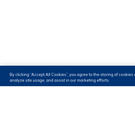
By clicking “Accept All Cookies”, you agree to the storing of cookies
analyze site usage, and assist in our marketing efforts.
access-the-page
access-the-page
access-the-page
Roadmap
Conteúdo
Contato
PORTUGUÊS (PT)
ENGLISH (EN)
Projetos
Notícias
Atendimento
Estudos
Calendário
Relacionamento
Melhorias pontuais