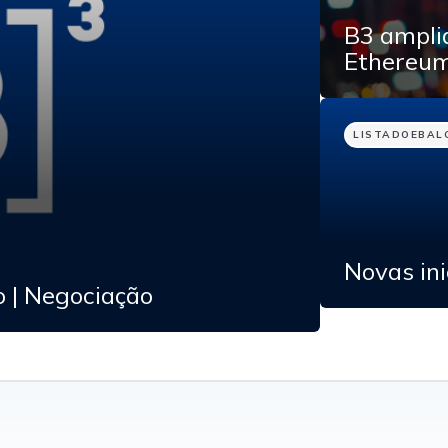
B3 amplia
Ethereum
LISTADO
E
BAL
Novas in
 | Negociação