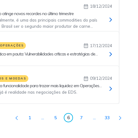
18/12/2024
 atinge novos recordes no último trimestre
almente, é uma das principais commodities do país
 Brasil ser o segundo maior produtor de carne
e o maior exportador mundial.
17/12/2024
 OPERAÇÕES
ica em pauta: Vulnerabilidades críticas e estratégias de
s demandam a atenção
09/12/2024
OS E MOEDAS
va funcionalidade para trazer mais liquidez em Operações
 já é realidade nas negociações de EDS.
6
1
...
5
7
...
33
Página
Páginas intermediárias Usar ABA para navegar.
Página
Página
Páginas intermediári
Página
Página