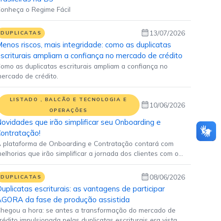
onheça o Regime Fácil
13/07/2026
DUPLICATAS
enos riscos, mais integridade: como as duplicatas
scriturais ampliam a confiança no mercado de crédito
omo as duplicatas escriturais ampliam a confiança no
ercado de crédito.
LISTADO , BALCÃO E TECNOLOGIA E
10/06/2026
OPERAÇÕES
ovidades que irão simplificar seu Onboarding e
ontratação!
 plataforma de Onboarding e Contratação contará com
elhorias que irão simplificar a jornada dos clientes com o
so de I.A e otimização nas funcionalidades.
08/06/2026
DUPLICATAS
uplicatas escriturais: as vantagens de participar
GORA da fase de produção assistida
hegou a hora: se antes a transformação do mercado de
rédito impulsionada pelas duplicatas escriturais era vista