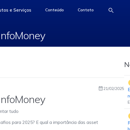
iers InfoMoney
tos e Serviços
Conteúdo
Contato
e
access-the-page
access-the-page
access-the-page
 InfoMoney
N
21/02/2025
E
 InfoMoney
r
E
ntar tudo
afios para 2025? E qual a importância das asset
R
b