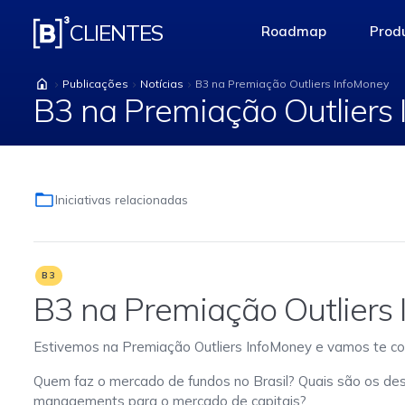
B3 na Premiação Outl
CLIENTES
Roadmap
Produ
access-the-pag
Publicações
Notícias
B3 na Premiação Outliers InfoMoney
B3 na Premiação Outliers
Iniciativas relacionadas
B3
B3 na Premiação Outliers
Estivemos na Premiação Outliers InfoMoney e vamos te co
Quem faz o mercado de fundos no Brasil? Quais são os des
managements para o mercado de capitais?