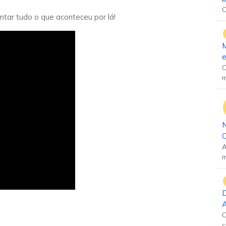
C
tar tudo o que aconteceu por lá!
M
e
C
m
N
C
A
m
u
D
A
C
c