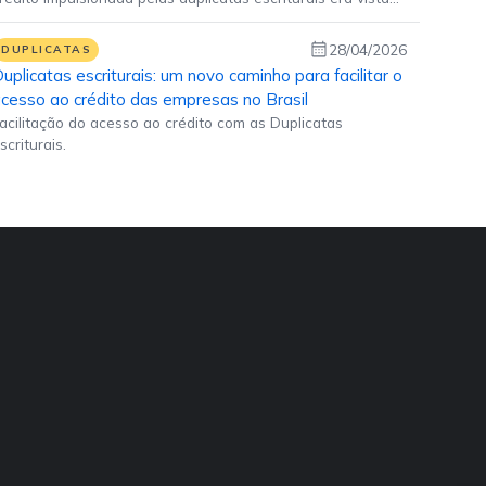
omo um movimento de futuro, agora ela começa a ganhar
orma concreta no presente
28/04/2026
DUPLICATAS
uplicatas escriturais: um novo caminho para facilitar o
cesso ao crédito das empresas no Brasil
acilitação do acesso ao crédito com as Duplicatas
scriturais.