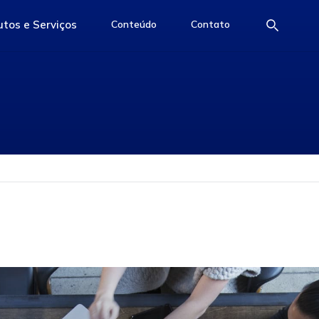
tos e Serviços
Conteúdo
Contato
e
access-the-page
access-the-page
access-the-page