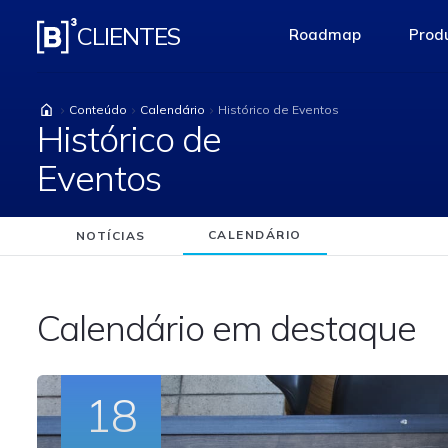
Histórico de Eventos
CLIENTES
Roadmap
Produ
access-the-pag
Conteúdo
Calendário
Histórico de Eventos
Histórico de
Eventos
CALENDÁRIO
NOTÍCIAS
Calendário em destaque
18