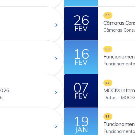
26
B3
Câmaras Cons
FEV
Câmaras Consu
16
B3
Funcionamento
FEV
Funcionamento 
07
B3
2026.
MOCKs Intern
FEV
6.
Datas - MOCKs
19
B3
Funcionamento
JAN
Funcionamento B