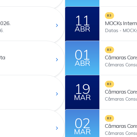
11
B3
2026.
MOCKs Intern
ABR
6.
Datas - MOCKs
01
B3
nta
Câmaras Cons
ABR
Câmaras Consu
19
B3
Câmaras Cons
MAR
Câmaras Consu
02
B3
Câmaras Cons
MAR
Câmaras Consul