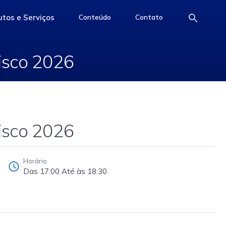
 de Risco 2026
tos e Serviços
Conteúdo
Contato
e
access-the-page
access-the-page
access-the-page
isco 2026
isco 2026
Horário
Das 17:00 Até às 18:30