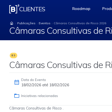
Câmaras Consultivas
CLIENTES
Roadmap
Produ
access-the-pag
Publicações
Eventos
Câmaras Consultivas de Risco 2026
Câmaras Consultivas de R
B3
Câmaras Consultivas de R
Data do Evento
18/02/2026 até 18/02/2026
Iniciativas relacionadas
Câmaras Consultivas de Risco .