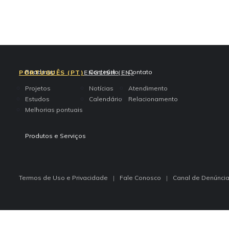
access-the-page
access-the-page
access-the-page
Roadmap
Conteúdo
Contato
PORTUGUÊS (PT)
ENGLISH (EN)
Projetos
Notícias
Atendimento
Estudos
Calendário
Relacionamento
Melhorias pontuais
access-the-page
Produtos e Serviços
Termos de Uso e Privacidade
Fale Conosco
Canal de Denúnci