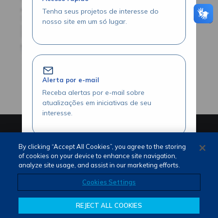
Tenha seus projetos de interesse do
nosso site em um só lugar.
Alerta por e-mail
Receba alertas por e-mail sobre
atualizações em iniciativas de seu
interesse.
PORTUGUÊS (PT)
ENGLISH (EN)
By clicking “Accept All Cookies”, you agree to the storing
of cookies on your device to enhance site navigation,
analyze site usage, and assist in our marketing efforts.
Acesse seus projetos com agilidade
Cookies Settings
Visualize seus itens favoritados através
da área logada.
REJECT ALL COOKIES
Termos de Uso e Privacidade
Fale Conosco