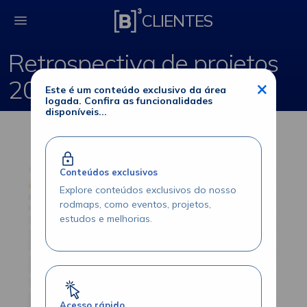
Retrospectiva de pro
CLIENTES
Retrospectiva de projetos
2020
×
Este é um conteúdo exclusivo da área
logada. Confira as funcionalidades
disponíveis...
Conteúdos exclusivos
Explore conteúdos exclusivos do nosso
rodmaps, como eventos, projetos,
estudos e melhorias.
Acesso rápido