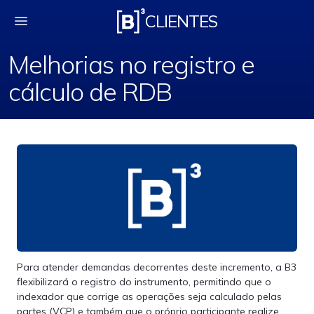
Melhorias no registro
CLIENTES
Melhorias no registro e
cálculo de RDB
Para atender demandas decorrentes deste incremento, a B3
flexibilizará o registro do instrumento, permitindo que o
indexador que corrige as operações seja calculado pelas
partes (VCP) e também que o próprio participante realize