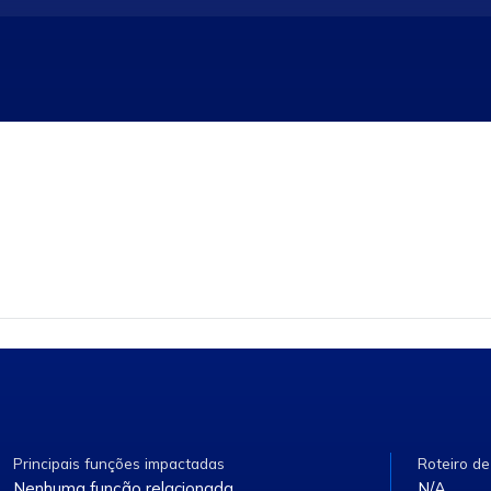
D (35505): permitirá o cancelamento de todas as ofertas ativas n
do pelo cliente no momento do registro.
54): permitirá o cancelamento de todas as ofertas de compra ou 
ais detalhes fazendo o download do Material de Apoio.
Principais funções impactadas
Roteiro de
Nenhuma função relacionada.
N/A