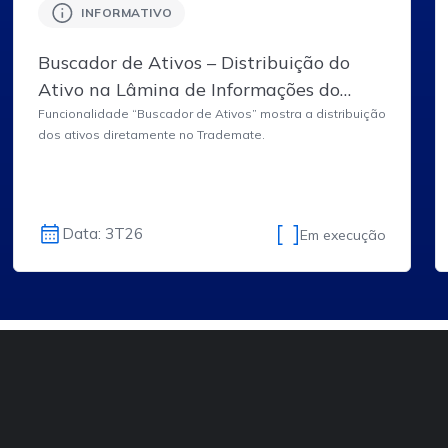
INFORMATIVO
Buscador de Ativos – Distribuição do
Ativo na Lâmina de Informações do
Ativo do Trademate.
Funcionalidade “Buscador de Ativos” mostra a distribuição
dos ativos diretamente no Trademate.
Data: 3T26
Em execução