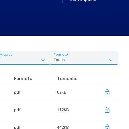
 Arquivo
Formato
Formato
Tamanho
pdf
82KB
pdf
112KB
pdf
442KB