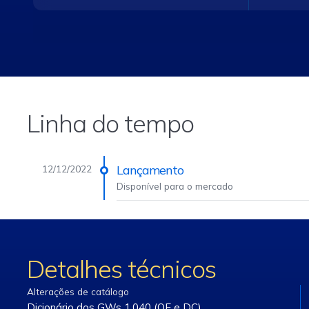
• OrdTagI
preenchi
Linha do tempo
• Side (
Lançamento
12/12/2022
Disponível para o mercado
Detalhes técnicos
Alterações de catálogo
Acesse m
Dicionário dos GWs 1.040 (OE e DC).