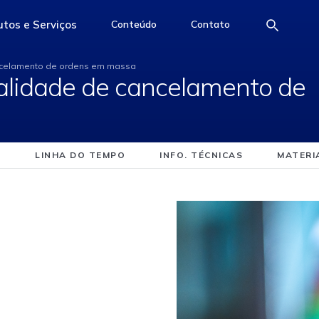
ncionalidade de canc
tos e Serviços
Conteúdo
Contato
e
access-the-page
access-the-page
access-the-page
ancelamento de ordens em massa
nalidade de cancelamento de
LINHA DO TEMPO
INFO. TÉCNICAS
MATERI