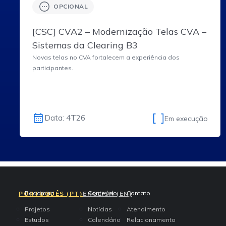
OPCIONAL
[CSC] CVA2 – Modernização Telas CVA –
Sistemas da Clearing B3
Novas telas no CVA fortalecem a experiência dos
participantes.
Data: 4T26
Em execução
access-the-page
access-the-page
access-the-page
Roadmap
Conteúdo
Contato
PORTUGUÊS (PT)
ENGLISH (EN)
Projetos
Notícias
Atendimento
Estudos
Calendário
Relacionamento