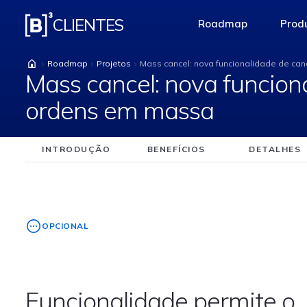
Mass cancel: nova fu
CLIENTES
Roadmap
Produ
access-the-pag
Roadmap
Projetos
Mass cancel: nova funcionalidade de c
Mass cancel: nova funcio
ordens em massa
INTRODUÇÃO
BENEFÍCIOS
DETALHES
OPCIONAL
Funcionalidade permite o