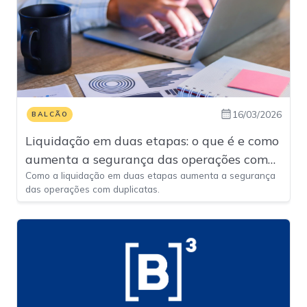
16/03/2026
BALCÃO
Liquidação em duas etapas: o que é e como
aumenta a segurança das operações com
Como a liquidação em duas etapas aumenta a segurança
duplicatas
das operações com duplicatas.