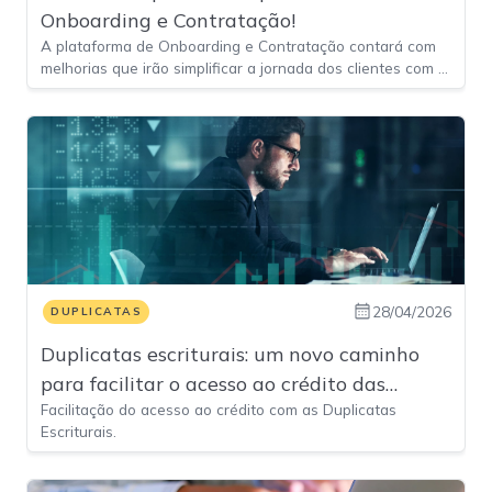
Onboarding e Contratação!
A plataforma de Onboarding e Contratação contará com
melhorias que irão simplificar a jornada dos clientes com o
uso de I.A e otimização nas funcionalidades.
28/04/2026
DUPLICATAS
Duplicatas escriturais: um novo caminho
para facilitar o acesso ao crédito das
Facilitação do acesso ao crédito com as Duplicatas
empresas no Brasil
Escriturais.