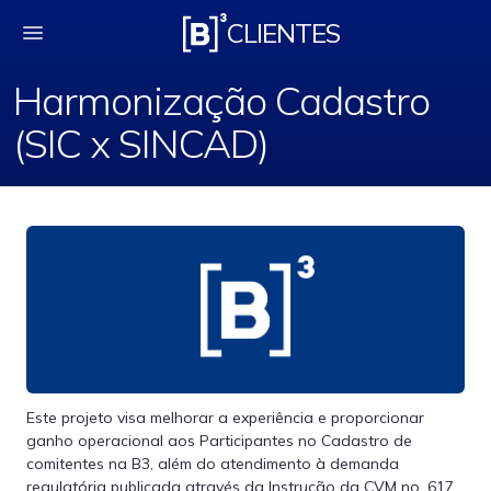
Harmonização Cadast
CLIENTES
Harmonização Cadastro
(SIC x SINCAD)
Este projeto visa melhorar a experiência e proporcionar
ganho operacional aos Participantes no Cadastro de
comitentes na B3, além do atendimento à demanda
regulatória publicada através da Instrução da CVM no. 617.