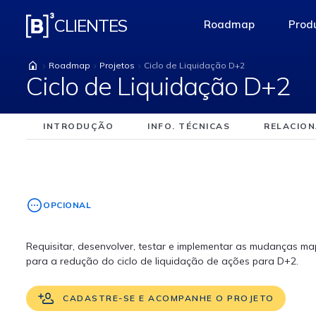
Ciclo de Liquidação 
CLIENTES
Roadmap
Produ
access-the-pag
Roadmap
Projetos
Ciclo de Liquidação D+2
Ciclo de Liquidação D+2
INTRODUÇÃO
INFO. TÉCNICAS
RELACIO
OPCIONAL
Requisitar, desenvolver, testar e implementar as mudanças 
para a redução do ciclo de liquidação de ações para D+2.
CADASTRE-SE E ACOMPANHE O PROJETO