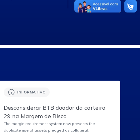
N/A
INFORMATIVO
Desconsiderar BTB doador da carteira
29 na Margem de Risco
The margin requirement system now prevents the
duplicate use of assets pledged as collateral.