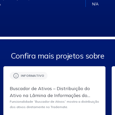
A
N/A
Confira mais projetos sobre
INFORMATIVO
Buscador de Ativos – Distribuição do
Ativo na Lâmina de Informações do
Ativo do Trademate.
Funcionalidade “Buscador de Ativos” mostra a distribuição
dos ativos diretamente no Trademate.