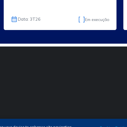
Data: 3T26
Em execução
as