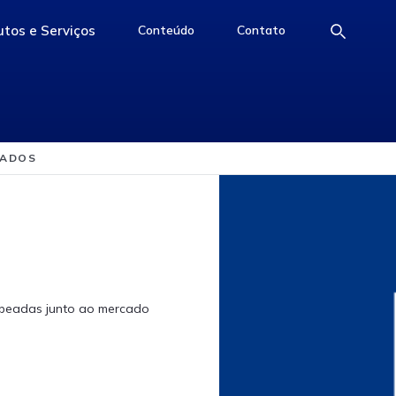
D+2
tos e Serviços
Conteúdo
Contato
e
access-the-page
access-the-page
access-the-page
NADOS
mapeadas junto ao mercado