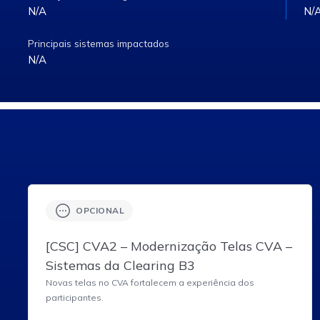
N/A
N/
Principais sistemas impactados
N/A
OPCIONAL
[CSC] CVA2 – Modernização Telas CVA –
Sistemas da Clearing B3
Novas telas no CVA fortalecem a experiência dos
participantes.