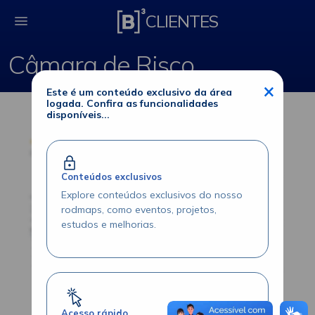
Câmara de Risco
CLIENTES
Câmara de Risco
×
Este é um conteúdo exclusivo da área
logada. Confira as funcionalidades
disponíveis...
Conteúdos exclusivos
Explore conteúdos exclusivos do nosso
rodmaps, como eventos, projetos,
estudos e melhorias.
Acesso rápido