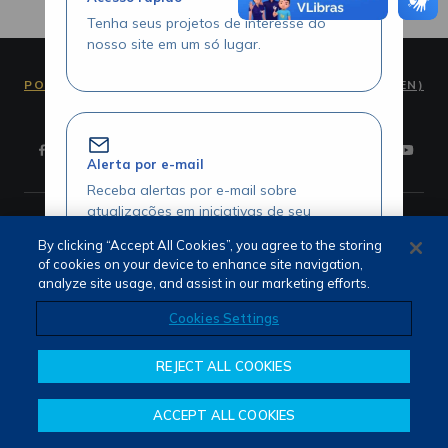
Tenha seus projetos de interesse do
nosso site em um só lugar.
PORTUGUÊS (PT)
ENGLISH (EN)
Alerta por e-mail
Receba alertas por e-mail sobre
atualizações em iniciativas de seu
Termos de Uso e Privacidade
interesse.
Fale Conosco
By clicking “Accept All Cookies”, you agree to the storing
Canal de Denúncias
of cookies on your device to enhance site navigation,
analyze site usage, and assist in our marketing efforts.
Cookies Settings
Acesse seus projetos com agilidade
REJECT ALL COOKIES
Visualize seus itens favoritados através
da área logada.
ACCEPT ALL COOKIES