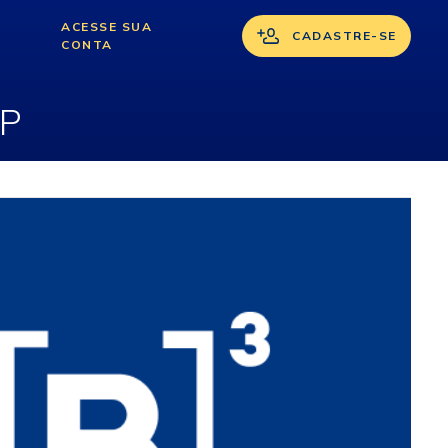
 Swap com CCP
ACESSE SUA
CADASTRE-SE
CONTA
CP