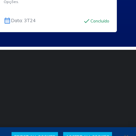
Opções.
Data: 3T24
Concluído