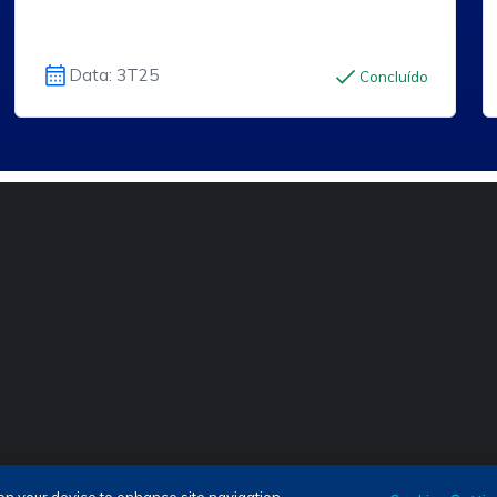
Data: 3T25
Concluído
as