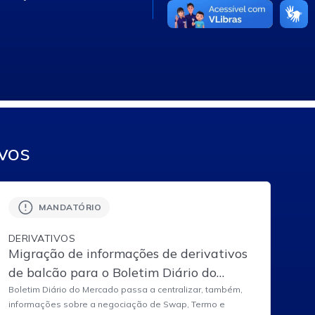
N/A
vos
MANDATÓRIO
DERIVATIVOS
Migração de informações de derivativos
de balcão para o Boletim Diário do
Mercado no Site B3
Boletim Diário do Mercado passa a centralizar, também,
informações sobre a negociação de Swap, Termo e