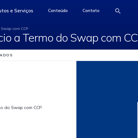
do Início a Termo do
tos e Serviços
Conteúdo
Contato
e
access-the-page
access-the-page
access-the-page
do Swap com CCP
ício a Termo do Swap com C
NADOS
ermo do Swap com CCP.