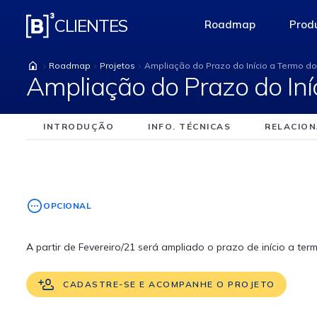
Ampliação do Prazo 
CLIENTES
Roadmap
Produ
access-the-pag
Roadmap
Projetos
Ampliação do Prazo do Início a Termo 
Ampliação do Prazo do In
INTRODUÇÃO
INFO. TÉCNICAS
RELACIO
OPCIONAL
A partir de Fevereiro/21 será ampliado o prazo de início a t
CADASTRE-SE E ACOMPANHE O PROJETO