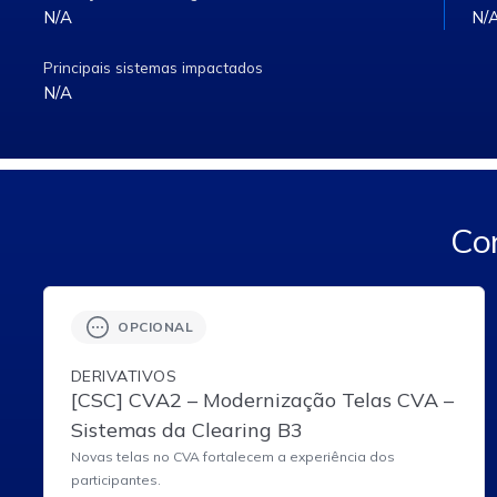
N/A
N/
Principais sistemas impactados
N/A
Con
OPCIONAL
DERIVATIVOS
[CSC] CVA2 – Modernização Telas CVA –
Sistemas da Clearing B3
Novas telas no CVA fortalecem a experiência dos
participantes.