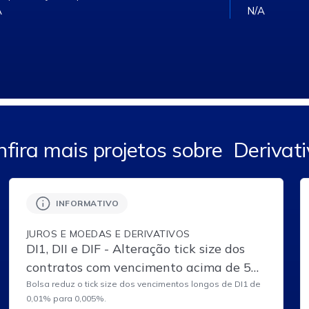
A
N/A
fira mais projetos sobre
Derivati
INFORMATIVO
JUROS E MOEDAS E DERIVATIVOS
DI1, DII e DIF - Alteração tick size dos
contratos com vencimento acima de 5
anos
Bolsa reduz o tick size dos vencimentos longos de DI1 de
0,01% para 0,005%.