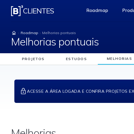
Melhorias pontuais
CLIENTES
Roadmap
Produ
access-the-pag
Roadmap
Melhorias pontuais
Melhorias pontuais
MELHORIAS
PROJETOS
ESTUDOS
ACESSE A ÁREA LOGADA E CONFIRA PROJETOS E
Melhorias