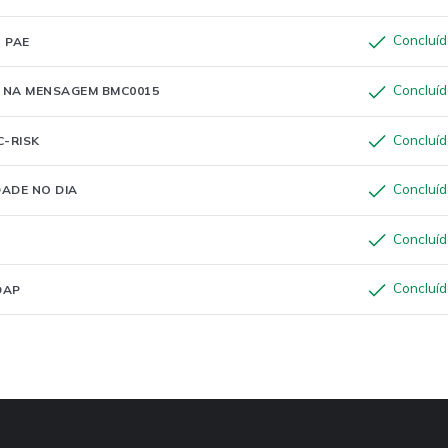
Concluí
 PAE
Concluí
R NA MENSAGEM BMC0015
Concluí
C-RISK
Concluí
ADE NO DIA
Concluí
Concluí
DAP