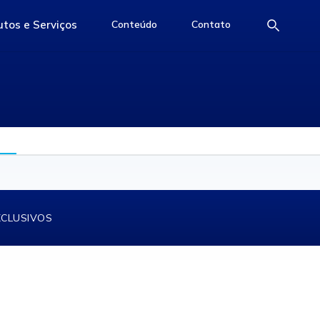
tos e Serviços
Conteúdo
Contato
e
access-the-page
access-the-page
access-the-page
XCLUSIVOS