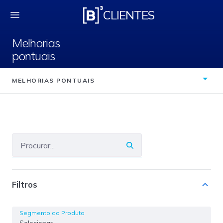
Melhorias pontuais
CLIENTES
Melhorias
pontuais
MELHORIAS PONTUAIS
Filtros
Segmento do Produto
Selecionar