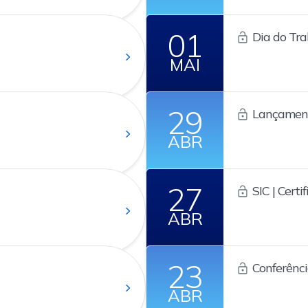
01
Dia do Tr
MAI
29
Lançament
UP2DATA
ABR
27
SIC | Certi
ABR
23
Conferênc
Cadastro (SI
ABR