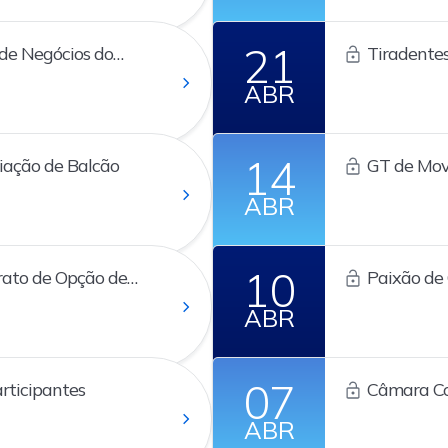
21
 de Negócios do
Tiradente
ABR
14
iação de Balcão
GT de Mov
ABR
10
rato de Opção de
Paixão de 
ABR
07
rticipantes
Câmara Co
ABR