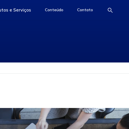
tos e Serviços
Conteúdo
Contato
e
access-the-page
access-the-page
access-the-page