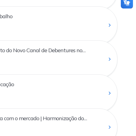
abalho
o do Novo Canal de Debentures no
ficação
ia com o mercado | Harmonização do
C e SINCAD)