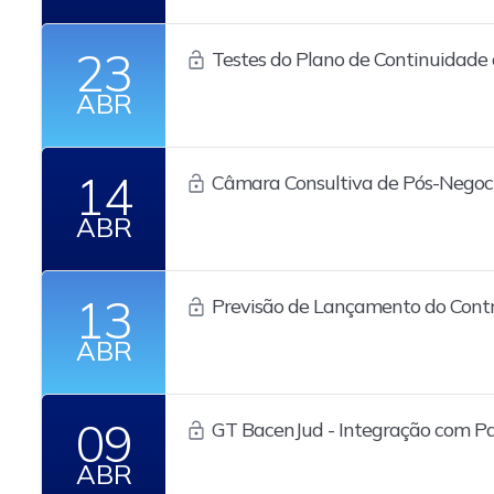
23
Testes do Plano de Continuidade
PUMA Trading System
ABR
14
Câmara Consultiva de Pós-Negoc
ABR
13
Previsão de Lançamento do Cont
Copom
ABR
09
GT BacenJud - Integração com Pa
ABR