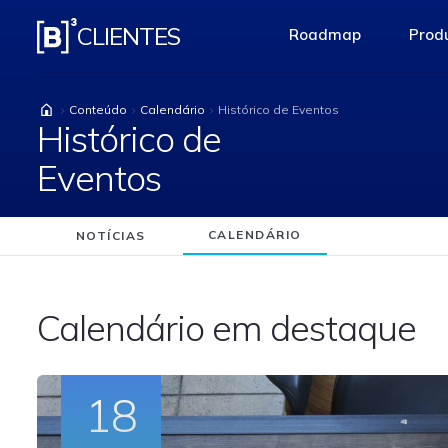
Histórico de Eventos
CLIENTES
Roadmap
Produ
access-the-pag
Conteúdo
Calendário
Histórico de Eventos
Histórico de
Eventos
CALENDÁRIO
NOTÍCIAS
Calendário em destaque
18