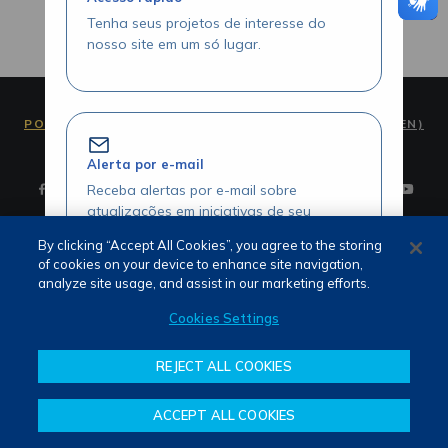
Tenha seus projetos de interesse do
nosso site em um só lugar.
PORTUGUÊS (PT)
ENGLISH (EN)
Alerta por e-mail
Receba alertas por e-mail sobre
atualizações em iniciativas de seu
interesse.
By clicking “Accept All Cookies”, you agree to the storing
of cookies on your device to enhance site navigation,
Termos de Uso e Privacidade
analyze site usage, and assist in our marketing efforts.
Fale Conosco
Canal de Denúncias
Cookies Settings
Acesse seus projetos com agilidade
REJECT ALL COOKIES
Visualize seus itens favoritados através
da área logada.
ACCEPT ALL COOKIES