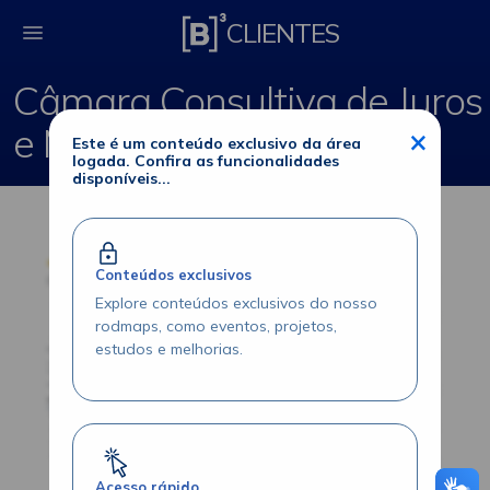
Câmara Consultiva d
CLIENTES
Câmara Consultiva de Juros
e Moedas
×
Este é um conteúdo exclusivo da área
logada. Confira as funcionalidades
disponíveis...
Conteúdos exclusivos
Explore conteúdos exclusivos do nosso
rodmaps, como eventos, projetos,
estudos e melhorias.
Acesso rápido