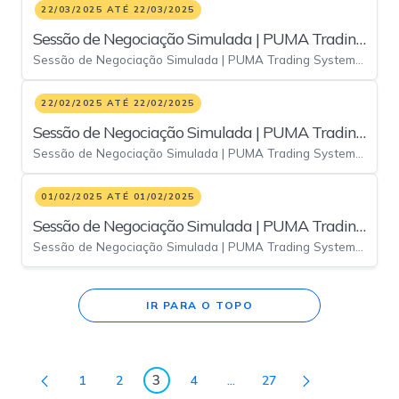
22/03/2025 ATÉ 22/03/2025
Sessão de Negociação Simulada | PUMA Trading
Sessão de Negociação Simulada | PUMA Trading System -
System - 22/03
22/03
22/02/2025 ATÉ 22/02/2025
Sessão de Negociação Simulada | PUMA Trading
Sessão de Negociação Simulada | PUMA Trading System -
System - 22/02
22/02
01/02/2025 ATÉ 01/02/2025
Sessão de Negociação Simulada | PUMA Trading
Sessão de Negociação Simulada | PUMA Trading System -
System - 01/02
01/02
IR PARA O TOPO
3
1
2
4
...
27
Página
Página
Página
Páginas intermediárias Usar
Página
Página