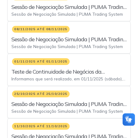
Sessão de Negociação Simulada | PUMA Trading
Sessão de Negociação Simulada | PUMA Trading System
System - 29/nov
08/11/2025 ATÉ 08/11/2025
Sessão de Negociação Simulada | PUMA Trading
Sessão de Negociação Simulada | PUMA Trading System
System - 08/nov
01/11/2025 ATÉ 01/11/2025
Teste de Continuidade de Negócios da
Informamos que será realizado, em 01/11/2025 (sábado),
Plataforma Eletrônica PUMA Trading System
teste de continuidade de negócios da plataforma PUMA
Trading System, por meio de sessão de negociação
25/10/2025 ATÉ 25/10/2025
simulada no ambiente de contingência, com o objetivo de
Sessão de Negociação Simulada | PUMA Trading
validar: • A conectividade entre as instalações do site
principal das corretoras e a infraestrutura de contingência
Sessão de Negociação Simulada | PUMA Trading System
System - 25/out
da B3; e • A execução do roteiro obrigatório de testes no
site alternativo da B3.
11/10/2025 ATÉ 11/10/2025
Sessão de Negociação Simulada | PUMA Trading