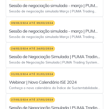
Sessão de negociação simulada - março | PUMA
Sessão de negociação simulada Março | PUMA Trading
Trading System
System
09/03/2024 ATÉ 09/03/2024
Sessão de negociação simulada - março | PUMA
Sessão de negociação simulada Março | PUMA Trading
Trading System
System
24/02/2024 ATÉ 24/02/2024
Sessão de Negociação Simulada | PUMA Trading
Sessão de Negociação Simulada | PUMA Trading System -
System - Fevereiro
Fevereiro
31/01/2024 ATÉ 31/01/2024
Webinar | Novo Calendário ISE 2024
Conheça o novo calendário do Índice de Sustentabilidade
Empresarial da B3
27/01/2024 ATÉ 27/01/2024
Sessão de Negociação Simulada | PUMA Trading