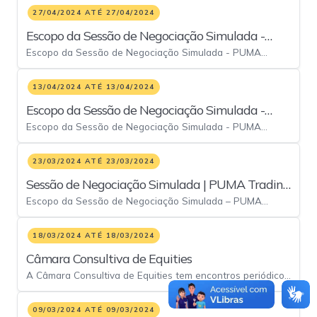
27/04/2024 ATÉ 27/04/2024
Escopo da Sessão de Negociação Simulada -
Escopo da Sessão de Negociação Simulada - PUMA
PUMA Trading System
Trading System
13/04/2024 ATÉ 13/04/2024
Escopo da Sessão de Negociação Simulada -
Escopo da Sessão de Negociação Simulada - PUMA
PUMA Trading System
Trading System
23/03/2024 ATÉ 23/03/2024
Sessão de Negociação Simulada | PUMA Trading
Escopo da Sessão de Negociação Simulada – PUMA
System
Trading System
18/03/2024 ATÉ 18/03/2024
Câmara Consultiva de Equities
A Câmara Consultiva de Equities tem encontros periódicos
em reuniões colegiadas lideradas pela B3 e conta com
representantes de diversas instituições.
09/03/2024 ATÉ 09/03/2024