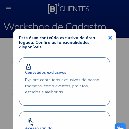
Workshop de Cadast
CLIENTES
Workshop de Cadastro
×
Este é um conteúdo exclusivo da área
logada. Confira as funcionalidades
disponíveis...
Conteúdos exclusivos
Explore conteúdos exclusivos do nosso
rodmaps, como eventos, projetos,
estudos e melhorias.
Acesso rápido