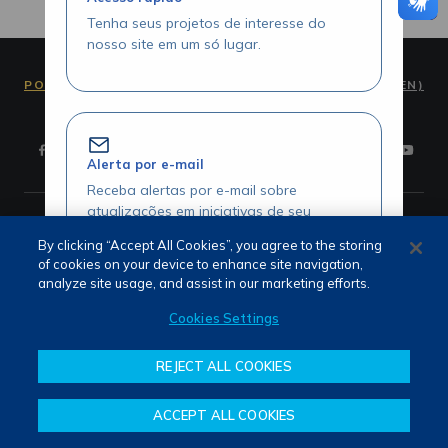
Tenha seus projetos de interesse do
nosso site em um só lugar.
PORTUGUÊS (PT)
ENGLISH (EN)
Alerta por e-mail
Receba alertas por e-mail sobre
atualizações em iniciativas de seu
Termos de Uso e Privacidade
interesse.
Fale Conosco
By clicking “Accept All Cookies”, you agree to the storing
Canal de Denúncias
of cookies on your device to enhance site navigation,
analyze site usage, and assist in our marketing efforts.
Cookies Settings
Acesse seus projetos com agilidade
REJECT ALL COOKIES
Visualize seus itens favoritados através
da área logada.
ACCEPT ALL COOKIES