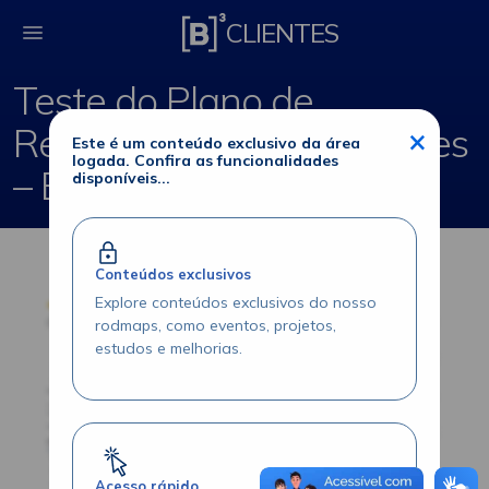
Teste do Plano de Re
CLIENTES
Teste do Plano de
Recuperação de Desastres
×
Este é um conteúdo exclusivo da área
logada. Confira as funcionalidades
– Balcão
disponíveis...
Conteúdos exclusivos
Explore conteúdos exclusivos do nosso
rodmaps, como eventos, projetos,
estudos e melhorias.
Acesso rápido