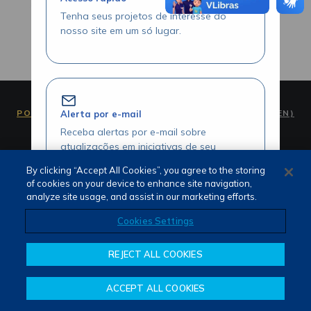
Tenha seus projetos de interesse do
nosso site em um só lugar.
PORTUGUÊS (PT)
ENGLISH (EN)
Alerta por e-mail
Receba alertas por e-mail sobre
atualizações em iniciativas de seu
interesse.
By clicking “Accept All Cookies”, you agree to the storing
of cookies on your device to enhance site navigation,
analyze site usage, and assist in our marketing efforts.
Termos de Uso e Privacidade
Cookies Settings
Fale Conosco
Canal de Denúncias
Acesse seus projetos com agilidade
REJECT ALL COOKIES
Visualize seus itens favoritados através
da área logada.
ACCEPT ALL COOKIES