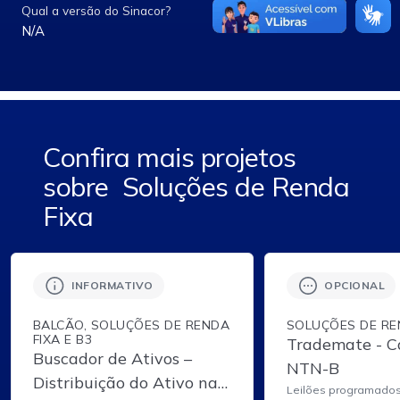
Qual a versão do Sinacor?
N/A
Confira mais projetos
sobre
Soluções de Renda
Fixa
INFORMATIVO
OPCIONAL
BALCÃO, SOLUÇÕES DE RENDA
SOLUÇÕES DE RE
FIXA E B3
Trademate - Ca
Buscador de Ativos –
NTN-B
Distribuição do Ativo na
Leilões programado