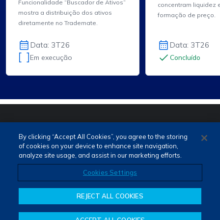
Lâmina de Informações
Funcionalidade “Buscador de Ativos”
concentram liquidez
mostra a distribuição dos ativos
do Ativo do Trademate.
formação de preço.
diretamente no Trademate.
Data: 3T26
Data: 3T26
Em execução
Concluído
PORTUGUÊS (PT)
ENGLISH (EN)
By clicking “Accept All Cookies”, you agree to the storing
of cookies on your device to enhance site navigation,
analyze site usage, and assist in our marketing efforts.
Cookies Settings
REJECT ALL COOKIES
Termos de Uso e Privacidade
Fale Conosco
Canal de Denúncias