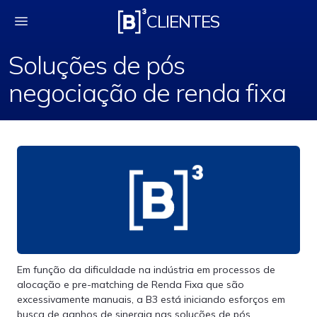
Soluções de pós nego
CLIENTES
Soluções de pós
negociação de renda fixa
Em função da dificuldade na indústria em processos de
alocação e pre-matching de Renda Fixa que são
excessivamente manuais, a B3 está iniciando esforços em
busca de ganhos de sinergia nas soluções de pós