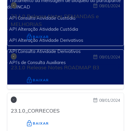
· Tratamento da mensagem de bloqueio do participante
08/01/2024
-
do SINCAD
23.1.0 Release Notes DEMANDAS e
· API Consulta Atividade Custódia
MELHORIAS
· API Alteração Atividade Custódia
· API Alteração Atividade Derivativos
· API Consulta Atividade Derivativos
08/01/2024
-
· API’s de Consulta Auxiliares
23.1.0 Release Notes ROADMAP B3
08/01/2024
-
23.1.0_CORRECOES