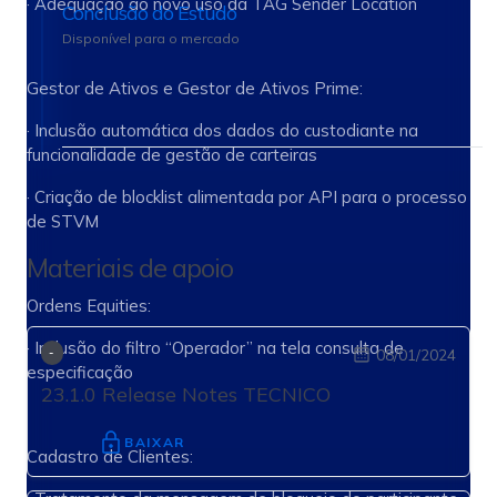
· Adequação ao novo uso da TAG Sender Location
Conclusão do Estudo
Disponível para o mercado
Gestor de Ativos e Gestor de Ativos Prime:
· Inclusão automática dos dados do custodiante na
funcionalidade de gestão de carteiras
· Criação de blocklist alimentada por API para o processo
de STVM
Materiais de apoio
Ordens Equities:
· Inclusão do filtro “Operador” na tela consulta de
08/01/2024
-
especificação
23.1.0 Release Notes TECNICO
Cadastro de Clientes: