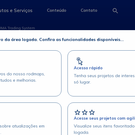
ão Simulada &#8211;
tos e Serviços
Conteúdo
Contato
e
access-the-page
access-the-page
access-the-page
UMA Trading System
imulada – PUMA Trading Sys
o da área logada. Confira as funcionalidades disponíveis...
Acesso rápido
ivos do nosso rodmaps,
Tenha seus projetos de intere
studos e melhorias.
só lugar.
Acesse seus projetos com agi
 sobre atualizações em
Visualize seus itens favoritad
.
logada.