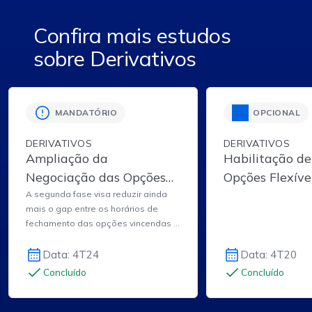
Confira mais estudos
sobre Derivativos
MANDATÓRIO
OPCIONAL
DERIVATIVOS
DERIVATIVOS
Ampliação da
Habilitação d
Negociação das Opções
Opções Flexív
Vincendas – Fase 2
A segunda fase visa reduzir ainda
mais o gap entre os horários de
fechamento das opções vincendas e
o mercado à vista.
Data: 4T24
Data: 4T20
Concluído
Concluído