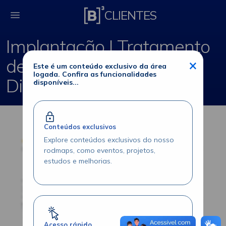
Implantação | Tratame
CLIENTES
Implantação | Tratamento
de Oferta Prioritária e
×
Este é um conteúdo exclusivo da área
logada. Confira as funcionalidades
Direito de Subscrição
disponíveis...
Conteúdos exclusivos
Explore conteúdos exclusivos do nosso
rodmaps, como eventos, projetos,
estudos e melhorias.
Acesso rápido