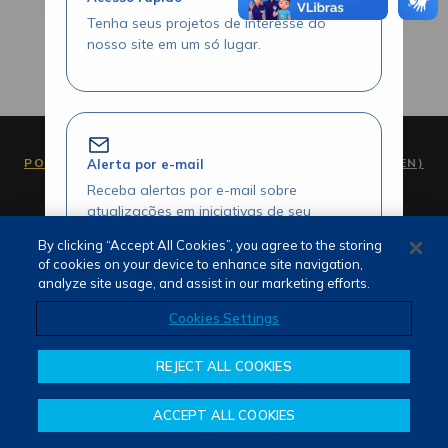
Tenha seus projetos de interesse do
nosso site em um só lugar.
PORTUGUÊS (PT)
ENGLISH (EN)
Alerta por e-mail
Receba alertas por e-mail sobre
atualizações em iniciativas de seu
interesse.
By clicking “Accept All Cookies”, you agree to the storing
of cookies on your device to enhance site navigation,
analyze site usage, and assist in our marketing efforts.
Termos de Uso e Privacidade
Cookies Settings
Fale Conosco
Canal de Denúncias
Acesse seus projetos com agilidade
REJECT ALL COOKIES
Visualize seus itens favoritados através
da área logada.
ACCEPT ALL COOKIES