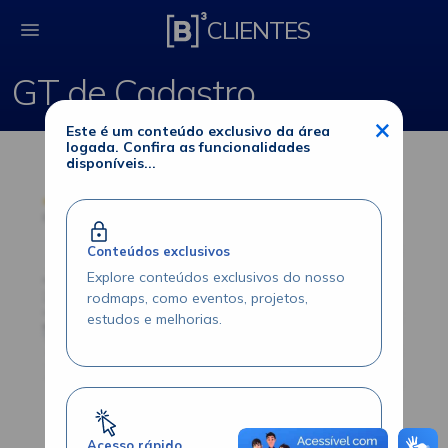
GT de Cadastro
CLIENTES
GT de Cadastro
×
Este é um conteúdo exclusivo da área
logada. Confira as funcionalidades
disponíveis...
Conteúdos exclusivos
Explore conteúdos exclusivos do nosso
rodmaps, como eventos, projetos,
estudos e melhorias.
Acesso rápido