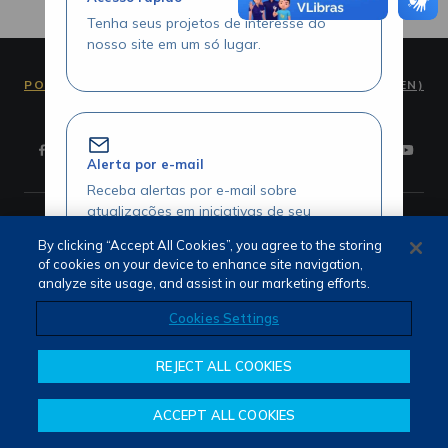
Tenha seus projetos de interesse do
nosso site em um só lugar.
PORTUGUÊS (PT)
ENGLISH (EN)
Alerta por e-mail
Receba alertas por e-mail sobre
atualizações em iniciativas de seu
Termos de Uso e Privacidade
interesse.
Fale Conosco
By clicking “Accept All Cookies”, you agree to the storing
Canal de Denúncias
of cookies on your device to enhance site navigation,
analyze site usage, and assist in our marketing efforts.
Cookies Settings
Acesse seus projetos com agilidade
REJECT ALL COOKIES
Visualize seus itens favoritados através
da área logada.
ACCEPT ALL COOKIES