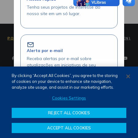
Tenha seus projetos de interesse do
nosso site em um só lugar.
PORTUGUÊS (PT)
ENGLISH (EN)
Alerta por e-mail
Receba alertas por e-mail sobre
atualizações em iniciativas de seu
interesse.
By clicking “Accept All Cookies”, you agree to the storing
of cookies on your device to enhance site navigation,
Termos de Uso e Privacidade
analyze site usage, and assist in our marketing efforts.
Fale Conosco
Canal de Denúncias
Cookies Settings
Acesse seus projetos com agilidade
REJECT ALL COOKIES
Visualize seus itens favoritados através
da área logada.
ACCEPT ALL COOKIES