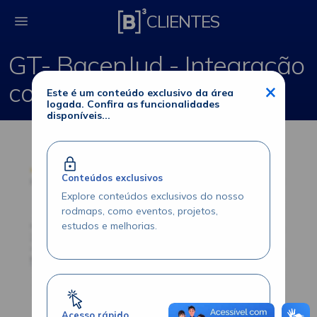
GT- BacenJud - Integ
CLIENTES
GT- BacenJud - Integração
com Participantes
×
Este é um conteúdo exclusivo da área
logada. Confira as funcionalidades
disponíveis...
Conteúdos exclusivos
Explore conteúdos exclusivos do nosso
rodmaps, como eventos, projetos,
estudos e melhorias.
Acesso rápido