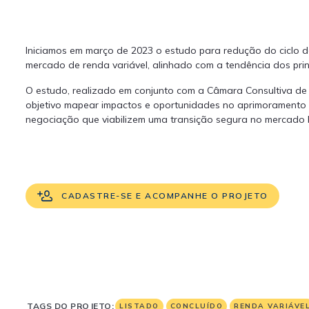
Iniciamos em março de 2023 o estudo para redução do ciclo d
mercado de renda variável, alinhado com a tendência dos prin
O estudo, realizado em conjunto com a Câmara Consultiva d
objetivo mapear impactos e oportunidades no aprimoramento
negociação que viabilizem uma transição segura no mercado br
CADASTRE-SE E ACOMPANHE O PROJETO
TAGS DO PROJETO:
LISTADO
CONCLUÍDO
RENDA VARIÁVE