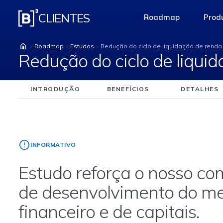
Redução do ciclo de l
CLIENTES
Roadmap
Produ
access-the-pag
Roadmap
Estudos
Redução do ciclo de liquidação de renda 
Redução do ciclo de liqui
INTRODUÇÃO
BENEFÍCIOS
DETALHES
INFORMATIVO
Estudo reforça o nosso c
de desenvolvimento do m
financeiro e de capitais.