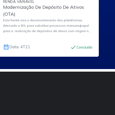
RENDA VARIÁVEL
Modernização De Depósito De Ativos
(OTA)
Esta frente visa o desenvolvimento das plataformas
iMercado e B3i, para substituir processos manuais/papel
para a realização de depósitos de ativos com origem no
Escritural para o ambiente da B3 segmento de Listados.
Data: 4T21
Concluído