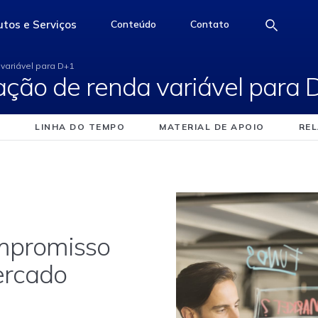
iquidação de renda va
tos e Serviços
Conteúdo
Contato
e
access-the-page
access-the-page
access-the-page
variável para D+1
dação de renda variável para
LINHA DO TEMPO
MATERIAL DE APOIO
RE
ompromisso
ercado