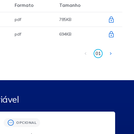
Formato
Tamanho
pdf
785KB
pdf
694KB
01
iável
OPCIONAL