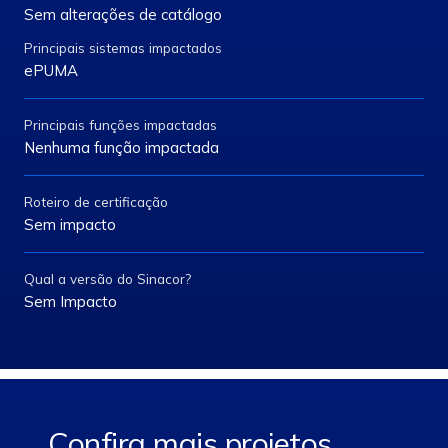
individualmente com os usuários da aplicação no
Sem alterações de catálogo
momento da distribuição dos arquivos channels. Nos
Principais sistemas impactados
impactos previstos para os participantes estão a
ePUMA
substituição do channels e a validação das conexões. A
validação acontecerá durante o morning call e será
alinhadas individualmente com cada participante.
Principais funções impactadas
Nenhuma função impactada
Roteiro de certificação
Sem impacto
Qual a versão do Sinacor?
Sem Impacto
Confira mais projetos