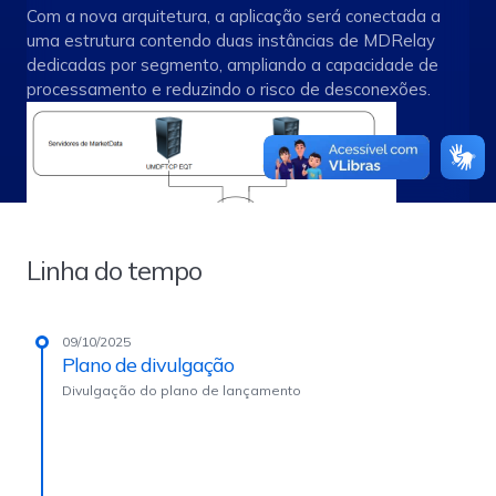
Com a nova arquitetura, a aplicação será conectada a
uma estrutura contendo duas instâncias de MDRelay
dedicadas por segmento, ampliando a capacidade de
processamento e reduzindo o risco de desconexões.
Linha do tempo
09/10/2025
Plano de divulgação
Divulgação do plano de lançamento
Além dos benefícios imediatos, o novo modelo de
arquitetura abre possibilidades de escalabilidade em