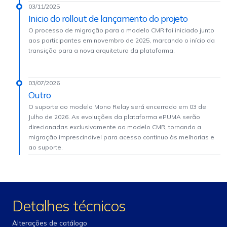
todo o fluxo de recebimento do MarketData através das
03/11/2025
Inicio do rollout de lançamento do projeto
conexões de UMDFTCP conforme mostra o exemplo
abaixo:
O processo de migração para o modelo CMR foi iniciado junto
aos participantes em novembro de 2025, marcando o início da
transição para a nova arquitetura da plataforma.
03/07/2026
Outro
O suporte ao modelo Mono Relay será encerrado em 03 de
Julho de 2026. As evoluções da plataforma ePUMA serão
direcionadas exclusivamente ao modelo CMR, tornando a
migração imprescindível para acesso contínuo às melhorias e
ao suporte.
A implementação do CMR acontecerá entre os meses
Detalhes técnicos
de outubro e novembro/2025, com encerramento
previsto para o dia 07/11. As datas serão alinhadas
Alterações de catálogo