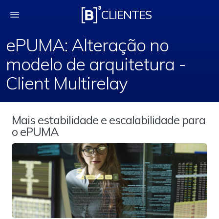
ePUMA: Alteração no m
CLIENTES
ePUMA: Alteração no
modelo de arquitetura -
Client Multirelay
Mais estabilidade e escalabilidade para
o ePUMA