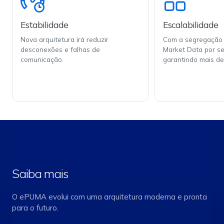
Estabilidade
Escalabilidade
Nova arquitetura irá reduzir
Com a segregação 
desconexões e falhas de
Market Data por s
comunicação.
garantindo mais d
Saiba mais
O ePUMA evolui com uma arquitetura moderna e pronta
para o futuro.