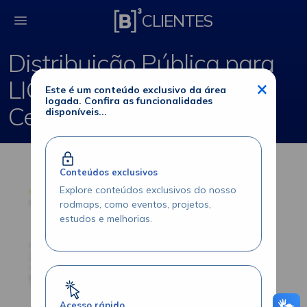
Distribuição Pública p
CLIENTES
Distribuição Pública para
LIG e LF - Período de
×
Este é um conteúdo exclusivo da área
logada. Confira as funcionalidades
Certificação
disponíveis...
Conteúdos exclusivos
Explore conteúdos exclusivos do nosso
rodmaps, como eventos, projetos,
estudos e melhorias.
Acesso rápido