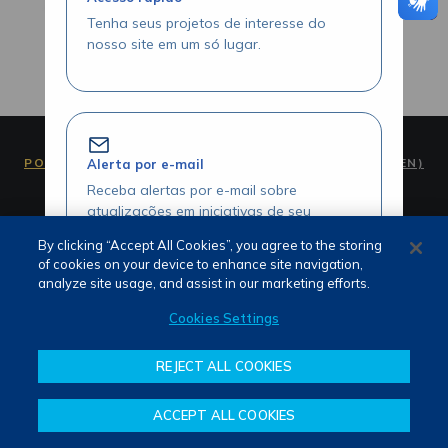
Tenha seus projetos de interesse do
nosso site em um só lugar.
PORTUGUÊS (PT)
ENGLISH (EN)
Alerta por e-mail
Receba alertas por e-mail sobre
atualizações em iniciativas de seu
interesse.
By clicking “Accept All Cookies”, you agree to the storing
of cookies on your device to enhance site navigation,
analyze site usage, and assist in our marketing efforts.
Termos de Uso e Privacidade
Cookies Settings
Fale Conosco
Canal de Denúncias
Acesse seus projetos com agilidade
REJECT ALL COOKIES
Visualize seus itens favoritados através
da área logada.
ACCEPT ALL COOKIES