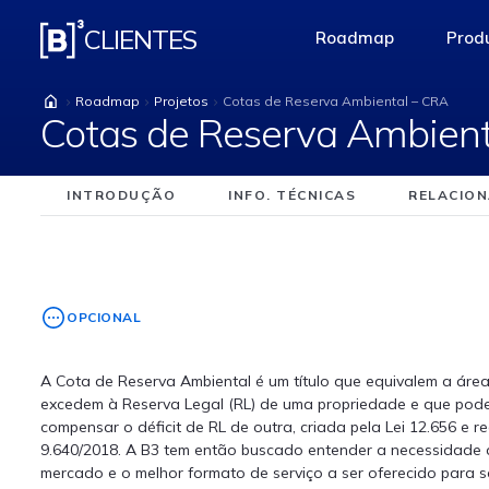
Cotas de Reserva Am
CLIENTES
Roadmap
Produ
access-the-pag
Roadmap
Projetos
Cotas de Reserva Ambiental – CRA
Cotas de Reserva Ambient
INTRODUÇÃO
INFO. TÉCNICAS
RELACIO
OPCIONAL
A Cota de Reserva Ambiental é um título que equivalem a áre
excedem à Reserva Legal (RL) de uma propriedade e que pod
compensar o déficit de RL de outra, criada pela Lei 12.656 e 
9.640/2018. A B3 tem então buscado entender a necessidade d
mercado e o melhor formato de serviço a ser oferecido para se