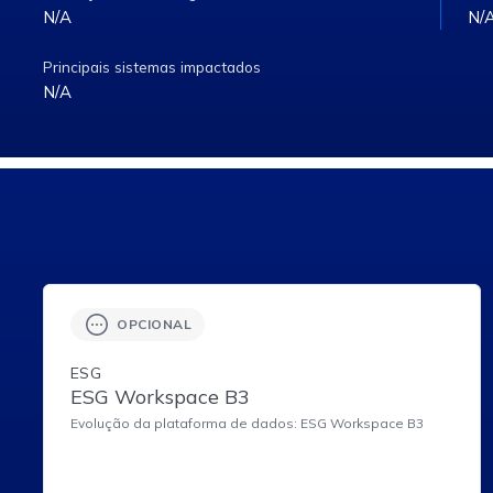
N/A
N/
Principais sistemas impactados
N/A
OPCIONAL
ESG
ESG Workspace B3
Evolução da plataforma de dados: ESG Workspace B3