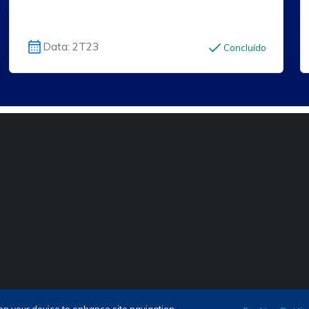
Data: 2T23
Concluído
as