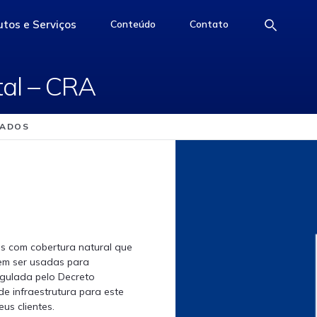
biental &#8211; CRA
tos e Serviços
Conteúdo
Contato
e
access-the-page
access-the-page
access-the-page
al – CRA
NADOS
as com cobertura natural que
em ser usadas para
regulada pelo Decreto
e infraestrutura para este
us clientes.