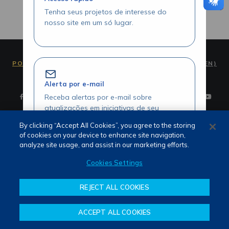
Tenha seus projetos de interesse do
nosso site em um só lugar.
PORTUGUÊS (PT)
ENGLISH (EN)
Alerta por e-mail
Receba alertas por e-mail sobre
atualizações em iniciativas de seu
interesse.
By clicking “Accept All Cookies”, you agree to the storing
of cookies on your device to enhance site navigation,
Termos de Uso e Privacidade
analyze site usage, and assist in our marketing efforts.
Fale Conosco
Canal de Denúncias
Cookies Settings
Acesse seus projetos com agilidade
REJECT ALL COOKIES
Visualize seus itens favoritados através
da área logada.
ACCEPT ALL COOKIES