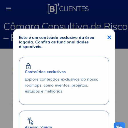
Câmara Consultiva de
CLIENTES
Câmara Consultiva de Risco
– Extraordinária
×
Este é um conteúdo exclusivo da área
logada. Confira as funcionalidades
disponíveis...
Conteúdos exclusivos
Explore conteúdos exclusivos do nosso
rodmaps, como eventos, projetos,
estudos e melhorias.
Acesso rápido