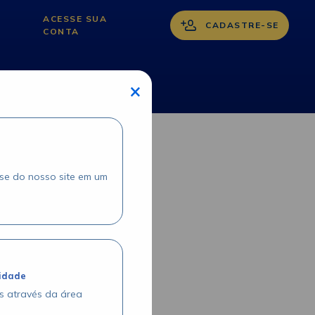
ACESSE SUA
CADASTRE-SE
CONTA
×
sse do nosso site em um
lidade
os através da área