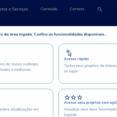
 Risco
tos e Serviços
Conteúdo
Contato
e
access-the-page
access-the-page
access-the-page
co
o da área logada. Confira as funcionalidades disponíveis...
Acesso rápido
ivos do nosso rodmaps,
Tenha seus projetos de intere
studos e melhorias.
só lugar.
Acesse seus projetos com agi
 sobre atualizações em
Visualize seus itens favoritad
.
logada.