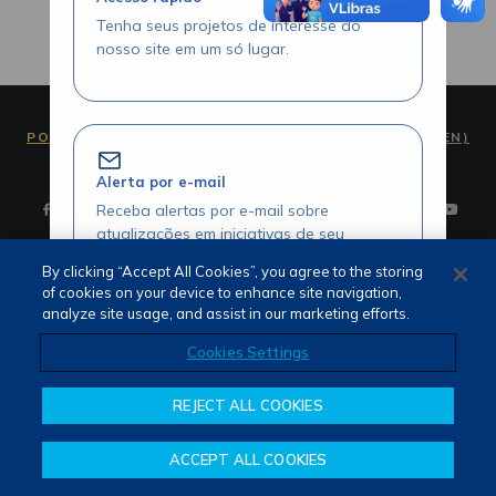
Tenha seus projetos de interesse do
nosso site em um só lugar.
PORTUGUÊS (PT)
ENGLISH (EN)
Alerta por e-mail
Receba alertas por e-mail sobre
atualizações em iniciativas de seu
interesse.
By clicking “Accept All Cookies”, you agree to the storing
of cookies on your device to enhance site navigation,
Termos de Uso e Privacidade
analyze site usage, and assist in our marketing efforts.
Fale Conosco
Canal de Denúncias
Cookies Settings
Acesse seus projetos com agilidade
REJECT ALL COOKIES
Visualize seus itens favoritados através
da área logada.
ACCEPT ALL COOKIES