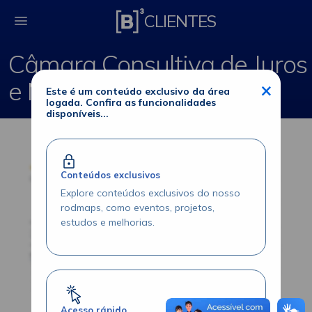
Câmara Consultiva d
CLIENTES
Câmara Consultiva de Juros
e Moedas
×
Este é um conteúdo exclusivo da área
logada. Confira as funcionalidades
disponíveis...
Conteúdos exclusivos
Explore conteúdos exclusivos do nosso
rodmaps, como eventos, projetos,
estudos e melhorias.
Acesso rápido