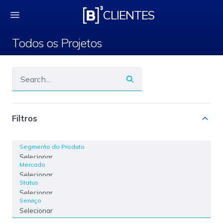
Todos os Projetos
CLIENTES
Todos os Projetos
Filtros
Segmento do Produto
Selecionar
Mercado
Selecionar
Status
Selecionar
Serviço
Selecionar