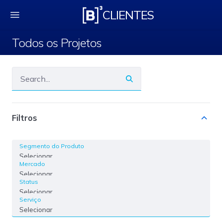
Todos os Projetos
CLIENTES
Todos os Projetos
Filtros
Segmento do Produto
Selecionar
Mercado
Selecionar
Status
Selecionar
Serviço
Selecionar