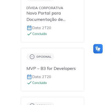
DÍVIDA CORPORATIVA
Novo Portal para
Documentação de
Ofertas de Renda Fixa
Data: 2T20
Concluído
OPCIONAL
MVP – B3 for Developers
Data: 2T20
Concluído