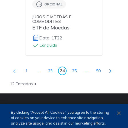
OPCIONAL
JUROS E MOEDAS E
COMMODITIES
ETF de Moedas
Data: 1T22
Concluído
24
1
...
23
25
...
50
Página
Páginas intermediárias Usar ABA para navegar.
Página
Página
Páginas intermediária
Página
Página
12 Entradas
PORTUGUÊS (PT)
ENGLISH (EN)
By clicking “Accept All Cookies”, you agree to the storing
of cookies on your device to enhance site navigation,
analyze site usage, and assist in our marketing efforts.