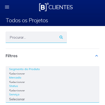
Todos os Projetos
CLIENTES
Todos os Projetos
Filtros
Segmento do Produto
Selecionar
Mercado
Selecionar
Status
Selecionar
Serviço
Selecionar