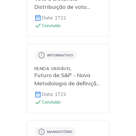
Distribuição de voto
múltiplo
Data: 1T22
Concluído
INFORMATIVO
RENDA VARIÁVEL
Futuro de S&P - Nova
Metodologia de definição
de preço de ajuste
Data: 1T22
Concluído
MANDATÓRIO