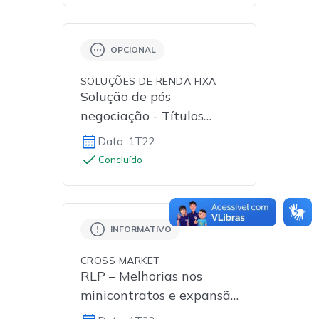
OPCIONAL
SOLUÇÕES DE RENDA FIXA
Solução de pós
negociação - Títulos
Privados (Fluxo II)
Data: 1T22
Concluído
INFORMATIVO
CROSS MARKET
RLP – Melhorias nos
minicontratos e expansão
para o mercado de ações