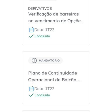
DERIVATIVOS
Verificação de barreiras
no vencimento de Opções
Flexíveis com CCP
Data: 1T22
Concluído
MANDATÓRIO
Plano de Continuidade
Operacional de Balcão -
Fase II
Data: 1T22
Concluído