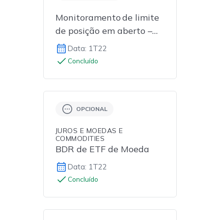
Monitoramento de limite
de posição em aberto –
Mercado de Balcão
Data: 1T22
Concluído
OPCIONAL
JUROS E MOEDAS E
COMMODITIES
BDR de ETF de Moeda
Data: 1T22
Concluído