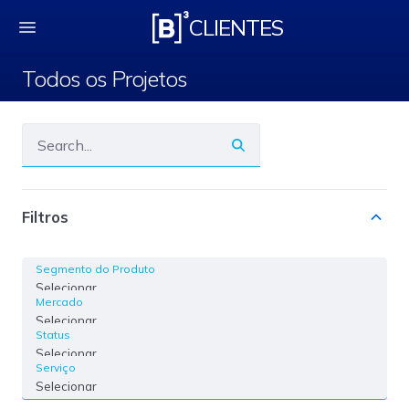
Todos os Projetos
CLIENTES
Todos os Projetos
Filtros
Segmento do Produto
Selecionar
Mercado
Selecionar
Status
Selecionar
Serviço
Selecionar