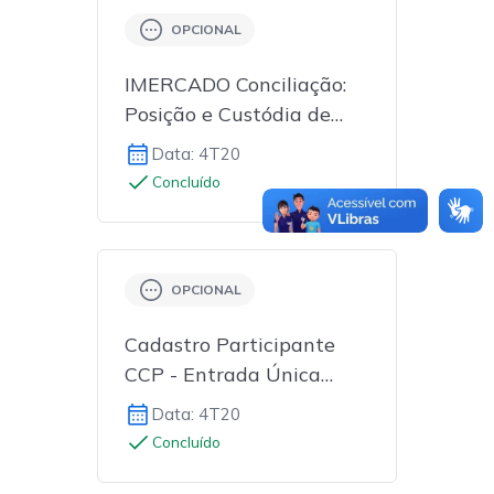
OPCIONAL
IMERCADO Conciliação:
Posição e Custódia de
Operações de Balcão
Data: 4T20
Concluído
OPCIONAL
Cadastro Participante
CCP - Entrada Única
SINCAD
Data: 4T20
Concluído