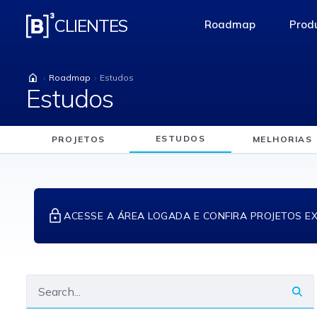
Estudos
CLIENTES
Roadmap
Produ
access-the-pag
Roadmap
Estudos
Estudos
ESTUDOS
PROJETOS
MELHORIAS
ACESSE A ÁREA LOGADA E CONFIRA PROJETOS E