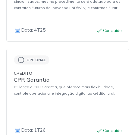
sincronizados, mesmo procedimento será adotado para os
procedimento será adotado também para
contratos Futuros de Ibovespa (IND/WIN) e contratos Futuros
os contratos Futuros de Ibovespa
de S&P 500 (ISP/WSP).
(IND/WIN) e contratos Futuros de S&P
500 (ISP/WSP)
Data: 4T25
Concluído
OPCIONAL
CRÉDITO
CPR Garantia
B3 lança a CPR Garantia, que oferece mais flexibilidade,
controle operacional e integração digital ao crédito rural.
Data: 1T26
Concluído