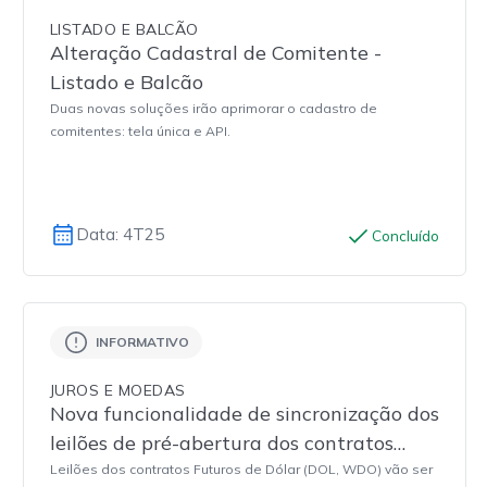
LISTADO E BALCÃO
Alteração Cadastral de Comitente -
Listado e Balcão
Duas novas soluções irão aprimorar o cadastro de
comitentes: tela única e API.
Data: 4T25
Concluído
INFORMATIVO
JUROS E MOEDAS
Nova funcionalidade de sincronização dos
leilões de pré-abertura dos contratos
Futuros de Dólar (DOL/WDO),
Leilões dos contratos Futuros de Dólar (DOL, WDO) vão ser