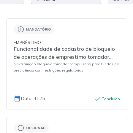
MANDATÓRIO
EMPRÉSTIMO
Funcionalidade de cadastro de bloqueio
de operações de empréstimo tomador
compulsório para fundos de previdência
Nova função bloqueia tomador compulsório para fundos de
previdência com restrições regulatórias.
complementar fechados com restrições
regulatórias
Data: 4T25
Concluído
OPCIONAL