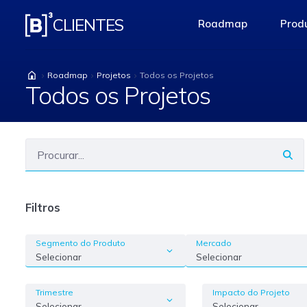
Todos os Projetos
CLIENTES
Roadmap
Produ
access-the-pag
Roadmap
Projetos
Todos os Projetos
Todos os Projetos
Filtros
Segmento do Produto
Mercado
Selecionar
Selecionar
Trimestre
Impacto do Projeto
Selecionar
Selecionar