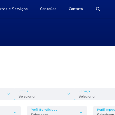
tos e Serviços
Conteúdo
Contato
e
access-the-page
access-the-page
access-the-page
Status
Serviço
Selecionar
Selecionar
Perfil Beneficiado
Perfil Impa
Selecionar
Selecionar