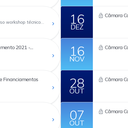
Clearing.
16
Câmara Co
sso workshop técnico a
DEZ
estrutura de gateways
o a melhor experiência
gociação eletrônica.
16
amento 2021 -
Câmara Con
ivado]
NOV
28
e Financiamentos
Câmara Con
Ofertas
OUT
07
Câmara Co
OUT