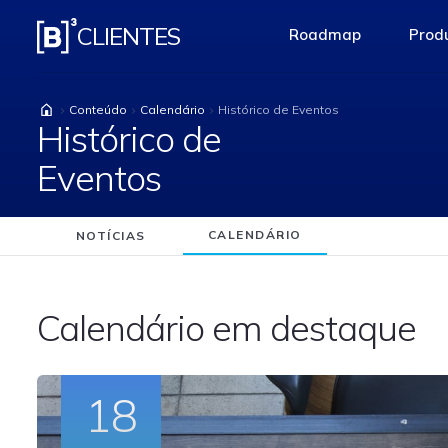
Histórico de Eventos
CLIENTES
Roadmap
Produ
access-the-pag
Conteúdo
Calendário
Histórico de Eventos
Histórico de
Eventos
CALENDÁRIO
NOTÍCIAS
Calendário em destaque
18