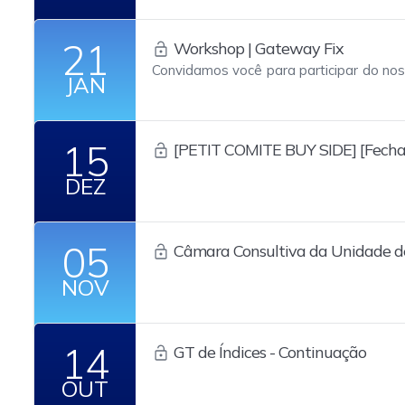
21
Workshop | Gateway Fix
Convidamos você para participar do no
JAN
respeito das atualizações de nossa 
FIX. Essa é mais uma iniciativa buscand
do mercado com nossa plataforma de ne
15
[PETIT COMITE BUY SIDE] [Fech
Negociação Eletrônica de Crédito Pr
DEZ
05
Câmara Consultiva da Unidade d
NOV
14
GT de Índices - Continuação
OUT