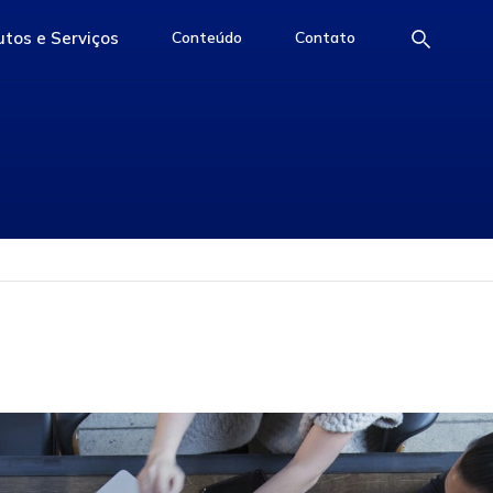
tos e Serviços
Conteúdo
Contato
e
access-the-page
access-the-page
access-the-page