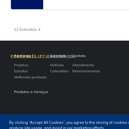
12 Entradas
access-the-page
access-the-page
access-the-page
Roadmap
Conteúdo
Contato
PORTUGUÊS (PT)
ENGLISH (EN)
Projetos
Notícias
Atendimento
Estudos
Calendário
Relacionamento
Melhorias pontuais
access-the-page
Produtos e Serviços
Termos de Uso e Privacidade
Fale Conosco
Canal de Denúnci
By clicking “Accept All Cookies”, you agree to the storing of cookies
analyze site usage, and assist in our marketing efforts.