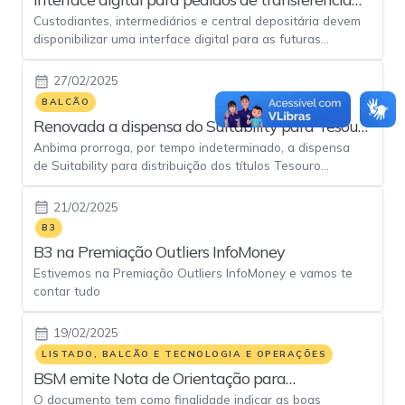
Custodiantes, intermediários e central depositária devem
de ativos será disponibilizada em julho
disponibilizar uma interface digital para as futuras
solicitações de transferência.
27/02/2025
BALCÃO
Renovada a dispensa do Suitability para Tesouro
Anbima prorroga, por tempo indeterminado, a dispensa
Educa+ e Tesouro Renda+
de Suitability para distribuição dos títulos Tesouro
Educa+ e Tesouro Renda+.
21/02/2025
B3
B3 na Premiação Outliers InfoMoney
Estivemos na Premiação Outliers InfoMoney e vamos te
contar tudo
19/02/2025
LISTADO, BALCÃO E TECNOLOGIA E OPERAÇÕES
BSM emite Nota de Orientação para
O documento tem como finalidade indicar as boas
transferência de valores mobiliários e ativos