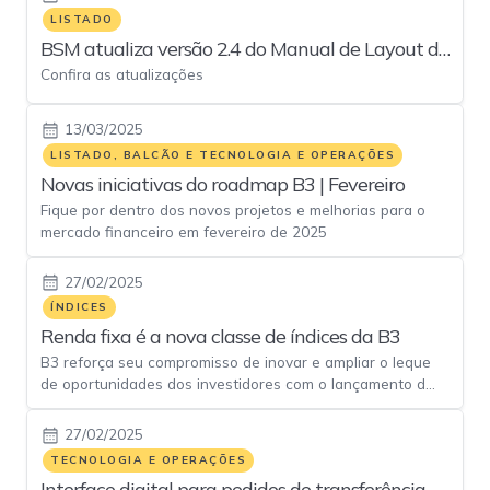
LISTADO
BSM atualiza versão 2.4 do Manual de Layout de
Confira as atualizações
Arquivos e Trilhas
13/03/2025
LISTADO, BALCÃO E TECNOLOGIA E OPERAÇÕES
Novas iniciativas do roadmap B3 | Fevereiro
Fique por dentro dos novos projetos e melhorias para o
mercado financeiro em fevereiro de 2025
27/02/2025
ÍNDICES
Renda fixa é a nova classe de índices da B3
B3 reforça seu compromisso de inovar e ampliar o leque
de oportunidades dos investidores com o lançamento dos
índices de renda fixa B3.
27/02/2025
TECNOLOGIA E OPERAÇÕES
Interface digital para pedidos de transferência