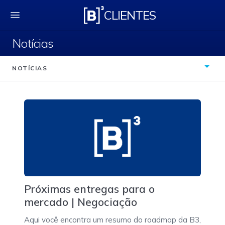
Notícias
CLIENTES
Notícias
NOTÍCIAS
Próximas entregas para o
mercado | Negociação
Aqui você encontra um resumo do roadmap da B3,