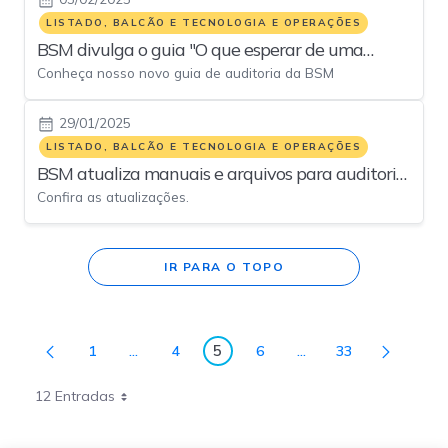
LISTADO, BALCÃO E TECNOLOGIA E OPERAÇÕES
BSM divulga o guia "O que esperar de uma
Conheça nosso novo guia de auditoria da BSM
Auditoria"
29/01/2025
LISTADO, BALCÃO E TECNOLOGIA E OPERAÇÕES
BSM atualiza manuais e arquivos para auditoria
Confira as atualizações.
2025
IR PARA O TOPO
5
1
...
4
6
...
33
Página
Páginas intermediárias Usar ABA para navegar.
Página
Página
Páginas intermediária
Página
Página
12 Entradas