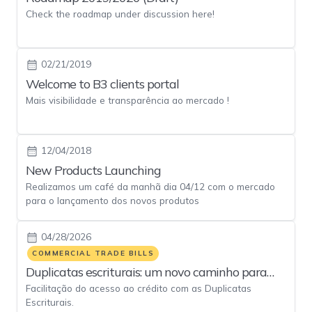
Check the roadmap under discussion here!
02/21/2019
Welcome to B3 clients portal
Mais visibilidade e transparência ao mercado !
12/04/2018
New Products Launching
Realizamos um café da manhã dia 04/12 com o mercado
para o lançamento dos novos produtos
04/28/2026
COMMERCIAL TRADE BILLS
Duplicatas escriturais: um novo caminho para
Facilitação do acesso ao crédito com as Duplicatas
facilitar o acesso ao crédito das empresas no
Escriturais.
Brasil