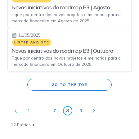
Novas iniciativas do roadmap B3 | Agosto
Fique por dentro dos novos projetos e melhorias para o
mercado financeiro em Agosto de 2025
11/05/2025
LISTED AND OTC
Novas iniciativas do roadmap B3 | Outubro
Fique por dentro dos novos projetos e melhorias para o
mercado financeiro em Outubro de 2025
GO TO THE TOP
8
1
...
7
9
Page
Intermediate Pages Use TAB to navigate.
Page
Page
Page
12 Entries