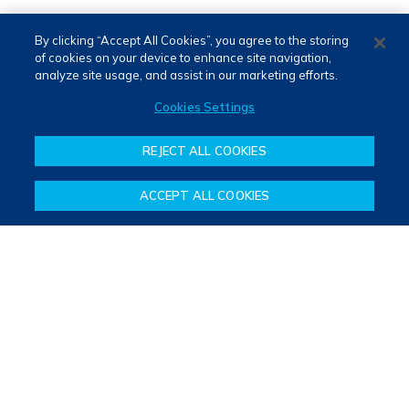
By clicking “Accept All Cookies”, you agree to the storing
of cookies on your device to enhance site navigation,
analyze site usage, and assist in our marketing efforts.
Cookies Settings
REJECT ALL COOKIES
ACCEPT ALL COOKIES
PORTUGUÊS (PT)
ENGLISH (EN)
Terms of use and privacy