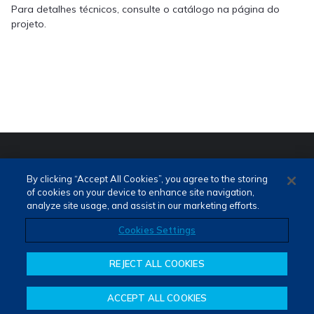
Para detalhes técnicos, consulte o catálogo na página do
projeto.
PORTUGUÊS (PT)
ENGLISH (EN)
By clicking “Accept All Cookies”, you agree to the storing
of cookies on your device to enhance site navigation,
analyze site usage, and assist in our marketing efforts.
Cookies Settings
REJECT ALL COOKIES
Termos de Uso e Privacidade
Fale Conosco
Canal de Denúncias
ACCEPT ALL COOKIES