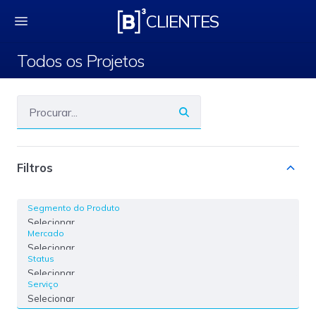
Todos os Projetos
CLIENTES
Todos os Projetos
Filtros
Segmento do Produto
Selecionar
Mercado
Selecionar
Status
Selecionar
Serviço
Selecionar