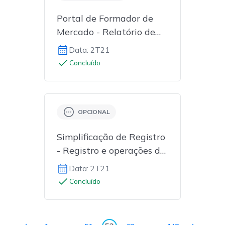
Portal de Formador de
Mercado - Relatório de
Atuação Geral
Data: 2T21
Concluído
OPCIONAL
Simplificação de Registro
- Registro e operações de
CPR sem liquidação
Data: 2T21
Concluído