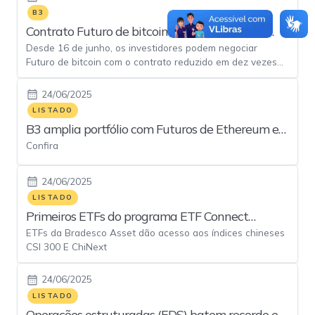
B3
Contrato Futuro de bitcoin tem seu tamanho
Desde 16 de junho, os investidores podem negociar
reduzido em 10 vezes
Futuro de bitcoin com o contrato reduzido em dez vezes
na B3. Antes, o contrato representava 10% do valor do
bitcoin e agora, após aprovação da CVM, representa
24/06/2025
apenas 1% da cotação da principal criptomoeda do
LISTADO
mundo
B3 amplia portfólio com Futuros de Ethereum e
Confira
Solana
24/06/2025
LISTADO
Primeiros ETFs do programa ETF Connect
ETFs da Bradesco Asset dão acesso aos índices chineses
chegam à B3
CSI 300 E ChiNext
24/06/2025
LISTADO
Operações estruturadas (EDS) batem recorde em