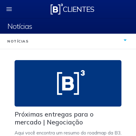
Notícias
CLIENTES
Notícias
NOTÍCIAS
Próximas entregas para o
mercado | Negociação
Aqui você encontra um resumo do roadmap da B3,