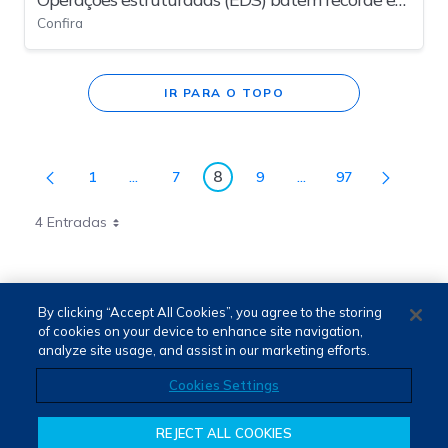
Confira
abril
IR PARA O TOPO
8
1
...
7
9
...
97
Página
Páginas intermediárias Usar ABA para navegar.
Página
Página
Páginas intermediária
Página
Página
4 Entradas
By clicking “Accept All Cookies”, you agree to the storing
of cookies on your device to enhance site navigation,
analyze site usage, and assist in our marketing efforts.
Cookies Settings
REJECT ALL COOKIES